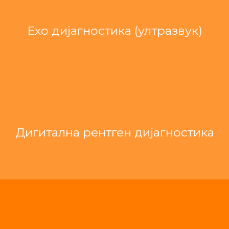
Ехо дијагностика (ултразвук)
Дигитална рентген дијагностика