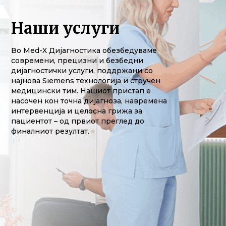
Наши услуги
Во Med-X Дијагностика обезбедуваме
современи, прецизни и безбедни
дијагностички услуги, поддржани со
најнова Siemens технологија и стручен
медицински тим. Нашиот пристап е
насочен кон точна дијагноза, навремена
интервенција и целосна грижа за
пациентот – од првиот преглед до
финалниот резултат.