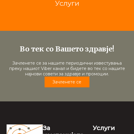
Услуги
Во тек со Вашето здравје!
Зачленете се за нашите периодични известувања
преку нашиот Viber канал и бидете во тек со нашите
најнови совети за здравје и промоции.
Зачленете се
За
Услуги