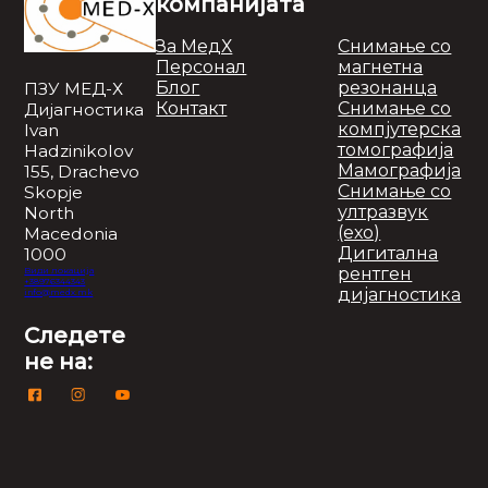
компанијата
За МедХ
Снимање со
Персонал
магнетна
Блог
резонанца
ПЗУ МЕД-Х
Контакт
Снимање со
Дијагностика
компјутерска
Ivan
томографија
Hadzinikolov
Мамографија
155, Drachevo
Снимање со
Skopje
ултразвук
North
(ехо)
Macedonia
Дигитална
1000
рентген
Види локација
+38976344343
дијагностика
info@medx.mk
Следете
не на: