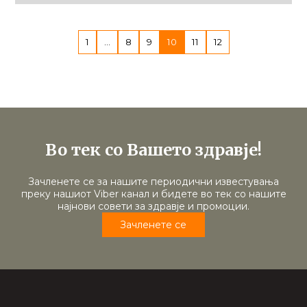
1
…
8
9
10
11
12
Во тек со Вашето здравје!
Зачленете се за нашите периодични известувања
преку нашиот Viber канал и бидете во тек со нашите
најнови совети за здравје и промоции.
Зачленете се