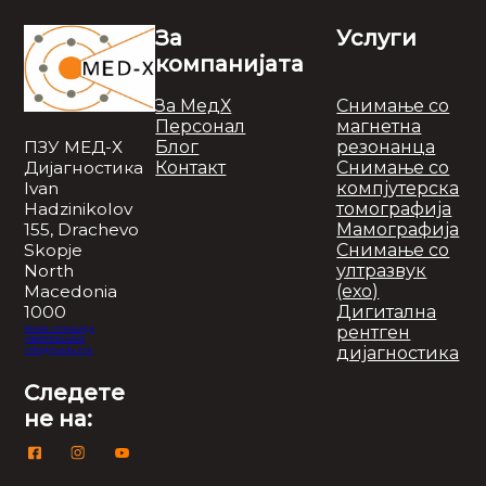
За
Услуги
компанијата
За МедХ
Снимање со
Персонал
магнетна
Блог
резонанца
ПЗУ МЕД-Х
Контакт
Снимање со
Дијагностика
компјутерска
Ivan
томографија
Hadzinikolov
Мамографија
155, Drachevo
Снимање со
Skopje
ултразвук
North
(ехо)
Macedonia
Дигитална
1000
рентген
Види локација
+38976344343
дијагностика
info@medx.mk
Следете
не на: