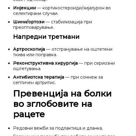
Инјекции
— кортикостероиди/хијалурон во
селектирани случаи.
Шини/ортози
— стабилизација при
преоптоварување.
Напредни третмани
Артроскопија
— отстранување на оштетени
ткива или поправка.
Реконструктивна хирургија
— при сериозни
оштетувања.
Антибиотска терапија
— при сомнеж за
септичен артритис.
Превенција на болки
во зглобовите на
рацете
Редовни вежби за подлактица и дланка.