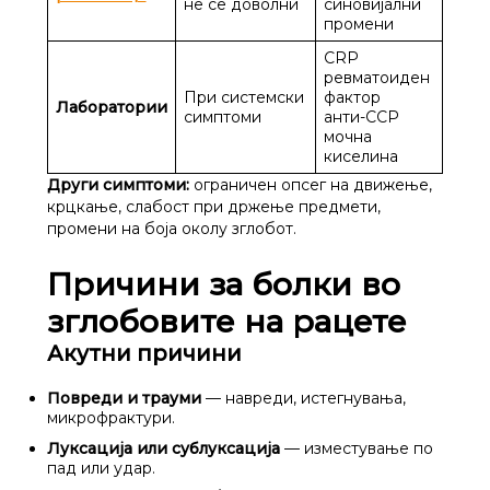
не се доволни
синовијални
промени
CRP
ревматоиден
При системски
фактор
Лаборатории
симптоми
анти-CCP
мочна
киселина
Други симптоми:
ограничен опсег на движење,
крцкање, слабост при држење предмети,
промени на боја околу зглобот.
Причини за болки во
зглобовите на рацете
Акутни причини
Повреди и трауми
— навреди, истегнувања,
микрофрактури.
Луксација или сублуксација
— изместување по
пад или удар.