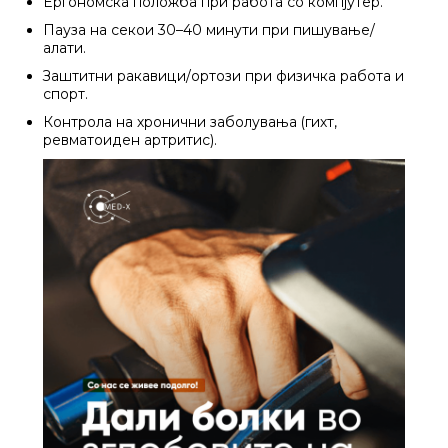
Ергономска положба при работа со компјутер.
Пауза на секои 30–40 минути при пишување/
алати.
Заштитни ракавици/ортози при физичка работа и
спорт.
Контрола на хронични заболувања (гихт,
ревматоиден артритис).