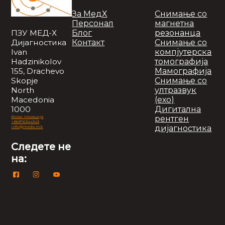
За МедХ
Снимање со
Персонал
магнетна
Блог
резонанца
ПЗУ МЕД-Х
Контакт
Снимање со
Дијагностика
компјутерска
Ivan
томографија
Hadzinikolov
Мамографија
155, Drachevo
Снимање со
Skopje
ултразвук
North
(ехо)
Macedonia
Дигитална
1000
рентген
Види локација
+38976344343
дијагностика
info@medx.mk
Следете не
на: