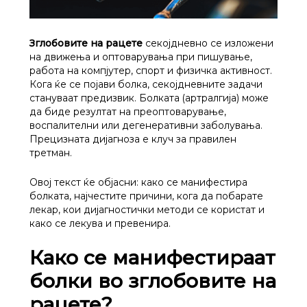
Зглобовите на рацете
секојдневно се изложени
на движења и оптоварувања при пишување,
работа на компјутер, спорт и физичка активност.
Кога ќе се појави болка, секојдневните задачи
стануваат предизвик. Болката (артралгија) може
да биде резултат на преоптоварување,
воспалителни или дегенеративни заболувања.
Прецизната дијагноза е клуч за правилен
третман.
Овој текст ќе објасни: како се манифестира
болката, најчестите причини, кога да побарате
лекар, кои дијагностички методи се користат и
како се лекува и превенира.
Како се манифестираат
болки во зглобовите на
рацете?