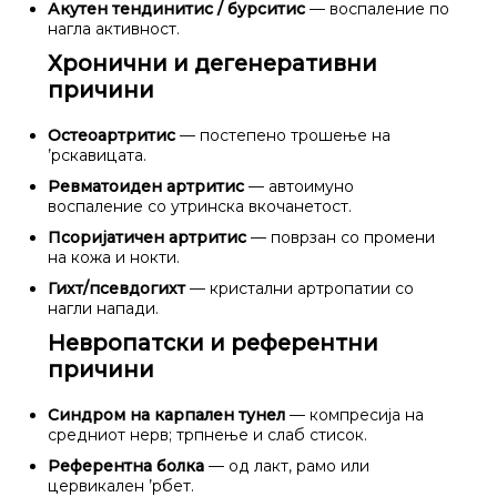
Акутен тендинитис / бурситис
— воспаление по
нагла активност.
Хронични и дегенеративни
причини
Остеоартритис
— постепено трошење на
’рскавицата.
Ревматоиден артритис
— автоимуно
воспаление со утринска вкочанетост.
Псоријатичен артритис
— поврзан со промени
на кожа и нокти.
Гихт/псевдогихт
— кристални артропатии со
нагли напади.
Невропатски и референтни
причини
Синдром на карпален тунел
— компресија на
средниот нерв; трпнење и слаб стисок.
Референтна болка
— од лакт, рамо или
цервикален ’рбет.