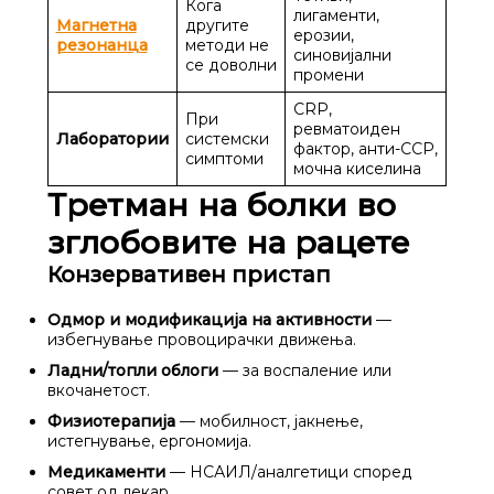
Кога
лигаменти,
Магнетна
другите
ерозии,
резонанца
методи не
синовијални
се доволни
промени
CRP,
При
ревматоиден
Лаборатории
системски
фактор, анти-CCP,
симптоми
мочна киселина
Третман на болки во
зглобовите на рацете
Конзервативен пристап
Одмор и модификација на активности
—
избегнување провоцирачки движења.
Ладни/топли облоги
— за воспаление или
вкочанетост.
Физиотерапија
— мобилност, јакнење,
истегнување, ергономија.
Медикаменти
— НСАИЛ/аналгетици според
совет од лекар.