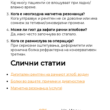
Кај многу пациенти се влошуваат при ладно/
влажно време.
Кога е неопходна магнетна резонанца?
Кога ултразвук и рентген не се доволни или има
сомнеж за тетивни/синовијални промени.
Може ли гихт да зафати рачни зглобови?
Да, иако често започнува во стапало.
Кога се размислува за операција?
При сериозни оштетувања, деформитети или
хронична болка рефрактерна на конзервативен
третман.
Слични статии
Дигитален рентген на рачниот зглоб: водич
Болки во рацете: причини и дијагностика
Магнетна резонанца (услуга)