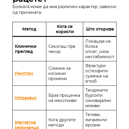
Болката може да има различен карактер, зависно
од причината:
Кога се
Метод
Што открива
користи
Локација на
Клинички
Секогаш прв
болка
преглед
чекор
опсег, сила
нестабилност
Фрактури
Сомнеж за
остеофити
Рентген
коскени
сужење на
промени
зглоб
Тендинити
Брза проценка
бурсити
Ултразвук
на мекоткиви
синовијални
изливи
Тетиви,
Кога другите
лигаменти
Магнетна
методи
ерозии
резонанца