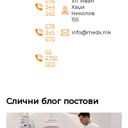
076
Ул. Иван
344
Хаџи
343
Николов
155
078
345
info@medx.mk
070
02
2792
003
Слични блог постови