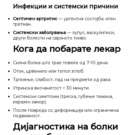
Инфекции и системски причини
Септичен артритис
— ургентна состојба; итен
третман.
Системски заболувања
— лупус, васкулитиси,
други болести на сврзното ткиво.
Кога да побарате лекар
Силна болка што трае повеќе од 7–10 дена.
Оток, црвенило или топол зглоб.
Трпнење, слабост, пад на предмети од рака.
Утринска вкочанетост > 30 минути.
Системски симптоми (треска, губење тежина,
изразен замор).
После повреда со деформација или ограничена
подвижност.
Дијагностика на болки