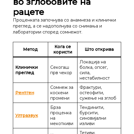
во зглобовите на
рацете
Проценката започнува со анамнеза и клинички
преглед, а се надополнува со снимања и
лаборатории според сомнежот.
Кога се
Метод
Што открива
користи
Локација на
Клинички
Секогаш
болка, опсег,
преглед
прв чекор
сила,
нестабилност
Сомнеж за
Фрактури,
Рентген
коскени
остеофити,
промени
сужење на зглоб
Брза
Тендинити,
проценка
бурсити,
Ултразвук
на
синовијални
мекоткиви
изливи
Тетиви,