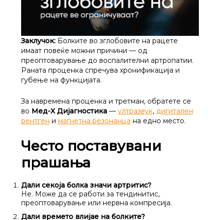
Заклучок:
Болките во зглобовите на рацете
имаат повеќе можни причини — од
преоптоварување до воспалителни артропатии.
Раната проценка спречува хронификација и
губење на функцијата.
За навремена проценка и третман, обратете се
во
Мед-X Дијагностика
—
ултразвук
,
дигитален
рентген
и
магнетна резонанца
на едно место.
Често поставувани
прашања
Дали секоја болка значи артритис?
Не. Може да се работи за тендинитис,
преоптоварување или нервна компресија.
Дали времето влијае на болките?