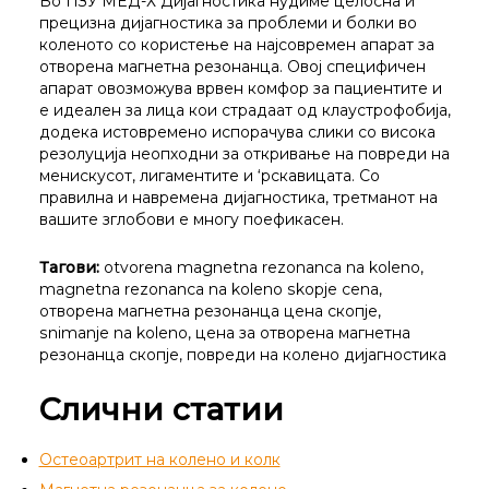
Во ПЗУ МЕД-Х Дијагностика нудиме целосна и
прецизна дијагностика за проблеми и болки во
коленото со користење на најсовремен апарат за
отворена магнетна резонанца. Овој специфичен
апарат овозможува врвен комфор за пациентите и
е идеален за лица кои страдаат од клаустрофобија,
додека истовремено испорачува слики со висока
резолуција неопходни за откривање на повреди на
менискусот, лигаментите и ‘рскавицата. Со
правилна и навремена дијагностика, третманот на
вашите зглобови е многу поефикасен.
Тагови:
otvorena magnetna rezonanca na koleno,
magnetna rezonanca na koleno skopje cena,
отворена магнетна резонанца цена скопје,
snimanje na koleno, цена за отворена магнетна
резонанца скопје, повреди на колено дијагностика
Слични статии
Остеоартрит на колено и колк