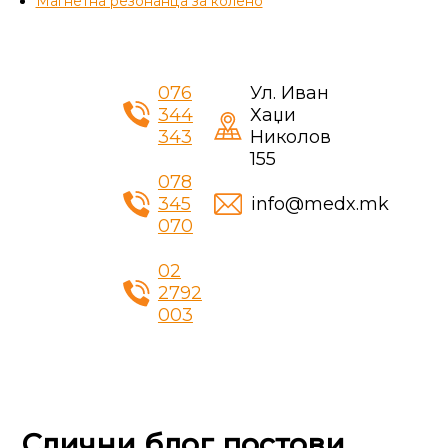
Магнетна резонанца за колено
076
Ул. Иван
344
Хаџи
343
Николов
155
078
345
info@medx.mk
070
02
2792
003
Слични блог постови