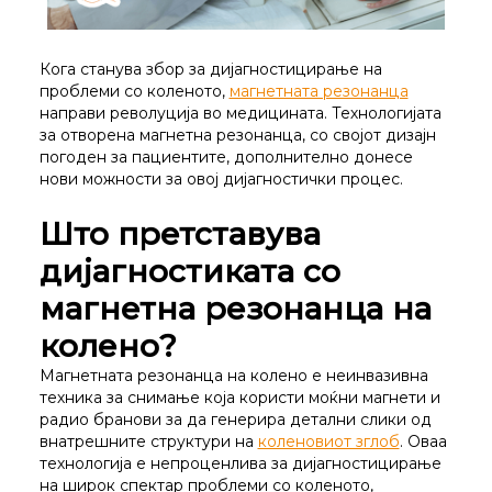
Кога станува збор за дијагностицирање на
проблеми со коленото,
магнетната резонанца
направи револуција во медицината. Технологијата
за отворена магнетна резонанца, со својот дизајн
погоден за пациентите, дополнително донесе
нови можности за овој дијагностички процес.
Што претставува
дијагностиката со
магнетна резонанца на
колено?
Магнетната резонанца на колено е неинвазивна
техника за снимање која користи моќни магнети и
радио бранови за да генерира детални слики од
внатрешните структури на
коленовиот зглоб
. Оваа
технологија е непроценлива за дијагностицирање
на широк спектар проблеми со коленото,