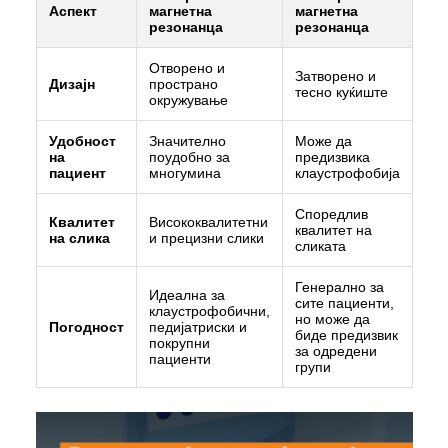
Аспект
магнетна
магнетна
резонанца
резонанца
Отворено и
Затворено и
Дизајн
пространо
тесно куќиште
окружување
Удобност
Значително
Може да
на
поудобно за
предизвика
пациент
многумина
клаустрофобија
Споредлив
Квалитет
Висококвалитетни
квалитет на
на слика
и прецизни слики
сликата
Генерално за
Идеална за
сите пациенти,
клаустрофобични,
но може да
Погодност
педијатриски и
биде предизвик
покрупни
за одредени
пациенти
групи