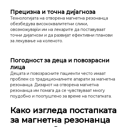
Прецизна и точна дијагноза
Технологијата на отворена магнетна резонанца
обезбедува висококвалитетни слики,
овозможувајќи им на лекарите да поставуваат
точни дијагнози и да развијат ефективни планови
за лекување на коленото.
Погодност за деца и повозрасни
лица
Децата и повозрасните пациенти често имаат
проблем со традиционалните апарати за магнетна
резонанца. Дизајнот на отворена магнетна
резонанца им помага да се чувствуваат многу
поудобно и поопуштено за време на постапката.
Како изгледа постапката
за магнетна резонанца