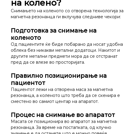
на колено?
Снимањето на коленото со отворена технологија за
магнетна резонанца ги вклучува следниве чекори:
Подготовка за снимање на
коленото
Од пациентите ќе биде побарано да носат удобна
облека без никакви метални додатоци. Накитот и
другите метални предмети мора да се отстранат
пред да се влезе во просторијата.
Правилно позиционирање на
пациентот
Пациентот лежи на отворена маса за магнетна
резонанца, а коленото што треба да се скенира е
сместено во самиот центар на апаратот.
Процес на снимање во апаратот
Масата се позиционира во апаратот за магнетна
резонанца. За време на постапката, од клучно
значење е да останете што е можно повеќе