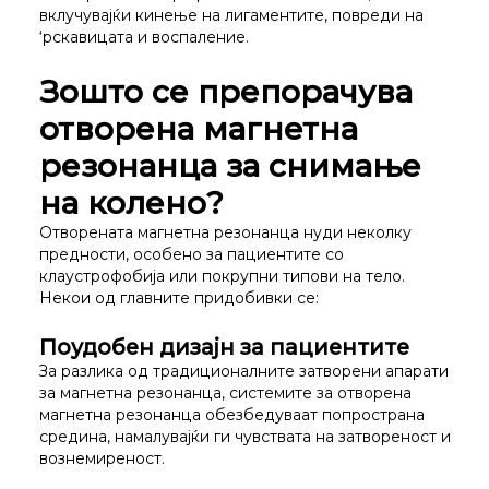
вклучувајќи кинење на лигаментите, повреди на
‘рскавицата и воспаление.
Зошто се препорачува
отворена магнетна
резонанца за снимање
на колено?
Отворената магнетна резонанца нуди неколку
предности, особено за пациентите со
клаустрофобија или покрупни типови на тело.
Некои од главните придобивки се:
Поудобен дизајн за пациентите
За разлика од традиционалните затворени апарати
за магнетна резонанца, системите за отворена
магнетна резонанца обезбедуваат попространа
средина, намалувајќи ги чувствата на затвореност и
вознемиреност.