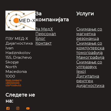
За
Услуги
компанијата
За МедХ
Снимање со
Персонал
магнетна
Блог
резонанца
ПЗУ МЕД-Х
Контакт
Снимање со
Дијагностика
компјутерска
Ivan
томографија
Hadzinikolov
Мамографија
155, Drachevo
Снимање со
Skopje
ултразвук
North
(ехо)
Macedonia
Дигитална
1000
рентген
Види локација
+38976344343
дијагностика
info@medx.mk
Следете не
на: