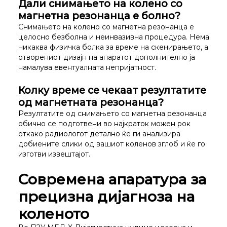
Дали снимањето на колено со
магнетна резонанца е болно?
Снимањето на колено со магнетна резонанца е
целосно безболна и неинвазивна процедура. Нема
никаква физичка болка за време на скенирањето, а
отворениот дизајн на апаратот дополнително ја
намалува евентуалната непријатност.
Колку време се чекаат резултатите
од магнетната резонанца?
Резултатите од снимањето со магнетна резонанца
обично се подготвени во најкраток можен рок
откако радиологот детално ќе ги анализира
добиените слики од вашиот коленов зглоб и ќе го
изготви извештајот.
Современа апаратура за
прецизна дијагноза на
коленото