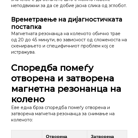
неподвижни за да се добие јасна слика од зглобот.
Времетраење на дијагностичката
постапка
Магнетната резонанца на коленото обично трае
од 20 до 45 минути, во зависност од сложеноста на
скенирањето и специфичниот проблем кој се
истражува.
Споредба помеѓу
отворена и затворена
магнетна резонанца на
колено
Еве една брза споредба помеѓу отворена и
затворена магнетна резонанца за снимање на
коленото:
Отворена
Затворена