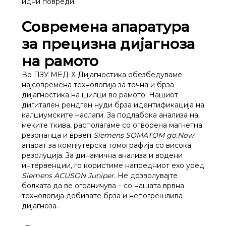
идни повреди.
Современа апаратура
за прецизна дијагноза
на рамото
Во ПЗУ МЕД-Х Дијагностика обезбедуваме
најсовремена технологија за точна и брза
дијагностика на шилци во рамото. Нашиот
дигитален рендген нуди брза идентификација на
калциумските наслаги. За подлабока анализа на
меките ткива, располагаме со отворена магнетна
резонанца и врвен
Siemens SOMATOM go.Now
апарат за компјутерска томографија со висока
резолуција. За динамична анализа и водени
интервенции, го користиме напредниот ехо уред
Siemens ACUSON Juniper
. Не дозволувајте
болката да ве ограничува – со нашата врвна
технологија добивате брза и непогрешлива
дијагноза.