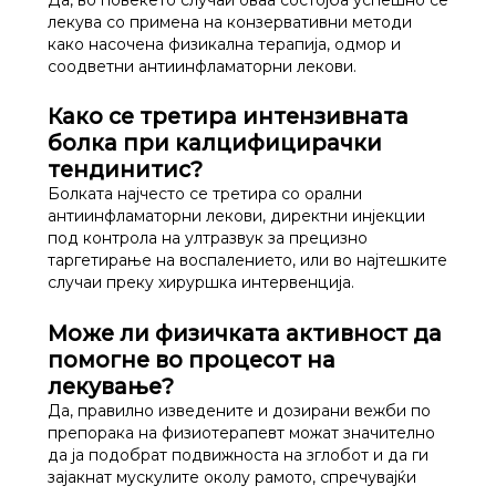
Да, во повеќето случаи оваа состојба успешно се
лекува со примена на конзервативни методи
како насочена физикална терапија, одмор и
соодветни антиинфламаторни лекови.
Како се третира интензивната
болка при калцифицирачки
тендинитис?
Болката најчесто се третира со орални
антиинфламаторни лекови, директни инјекции
под контрола на ултразвук за прецизно
таргетирање на воспалението, или во најтешките
случаи преку хируршка интервенција.
Може ли физичката активност да
помогне во процесот на
лекување?
Да, правилно изведените и дозирани вежби по
препорака на физиотерапевт можат значително
да ја подобрат подвижноста на зглобот и да ги
зајакнат мускулите околу рамото, спречувајќи