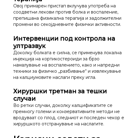
Овој примарен пристап вклучува употреба на
соодветни лекови против болка и воспаление,
препишана физикална терапија и задолжителни
промени во секојдневните физички активности.
Интервенции под контрола на
ултразвук
Доколку болката е силна, се применува локална
инјекција на кортикостероиди за брзо
намалување на воспалението, како и напредни
техники за физичко „разбивање“ и извлекување
на калциумовите наслаги преку игла.
Хируршки третман за тешки
случаи
Во ретки случаи, доколку калцификатите се
премногу големи и конзервативните методи не
вродуваат со плод, следниот и последен чекор е
хируршкото отстранување на наслагите.