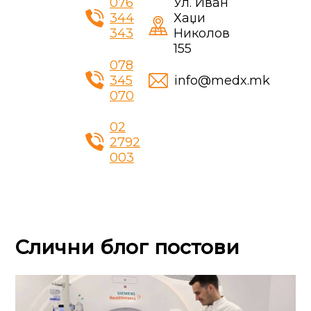
076
Ул. Иван
344
Хаџи
343
Николов
155
078
345
info@medx.mk
070
02
2792
003
Слични блог постови