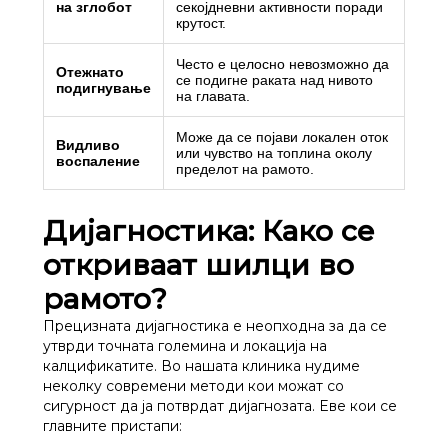
на зглобот
секојдневни активности поради
крутост.
Често е целосно невозможно да
Отежнато
се подигне раката над нивото
подигнување
на главата.
Може да се појави локален оток
Видливо
или чувство на топлина околу
воспаление
пределот на рамото.
Дијагностика: Како се
откриваат шилци во
рамото?
Прецизната дијагностика е неопходна за да се
утврди точната големина и локација на
калцификатите. Во нашата клиника нудиме
неколку современи методи кои можат со
сигурност да ја потврдат дијагнозата. Еве кои се
главните пристапи: