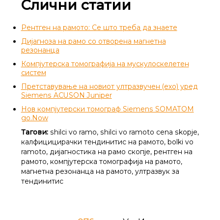
Слични статии
Рентген на рамото: Се што треба да знаете
Дијагноза на рамо со отворена магнетна
резонанца
Компјутерска томографија на мускулоскелетен
систем
Претставување на новиот ултразвучен (ехо) уред
Siemens ACUSON Juniper
Нов компјутерски томограф Siemens SOMATOM
go.Now
Тагови:
shilci vo ramo, shilci vo ramoto cena skopje,
калфицицирачки тендинитис на рамото, bolki vo
ramoto, дијагностика на рамо скопје, рентген на
рамото, компјутерска томографија на рамото,
магнетна резонанца на рамото, ултразвук за
тендинитис