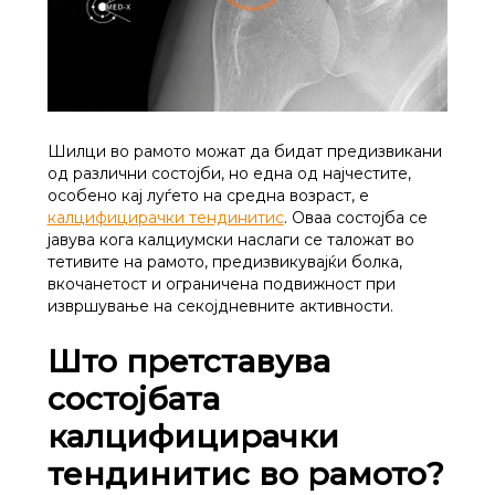
Шилци во рамото можат да бидат предизвикани
од различни состојби, но една од најчестите,
особено кај луѓето на средна возраст, е
калцифицирачки тендинитис
. Оваа состојба се
јавува кога калциумски наслаги се таложат во
тетивите на рамото, предизвикувајќи болка,
вкочанетост и ограничена подвижност при
извршување на секојдневните активности.
Што претставува
состојбата
калцифицирачки
тендинитис во рамото?