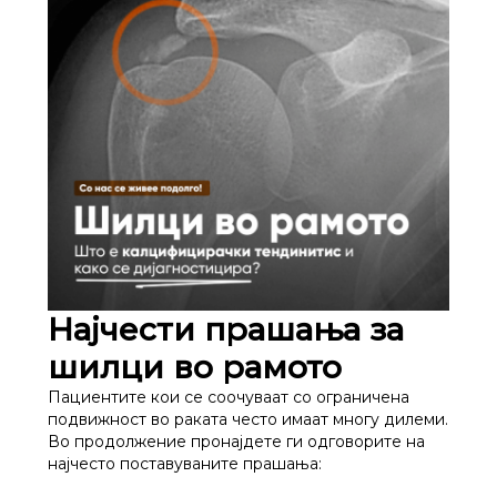
Најчести прашања за
шилци во рамото
Пациентите кои се соочуваат со ограничена
подвижност во раката често имаат многу дилеми.
Во продолжение пронајдете ги одговорите на
најчесто поставуваните прашања: