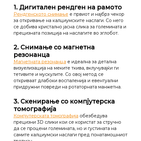
1. Дигитален рендген на рамото
Рендгенското снимање
е првиот и најбрз чекор
за откривање на калциумските наслаги. Со него
се добива кристално јасна слика за големината и
прецизната позиција на наслагите во зглобот.
2. Снимање со магнетна
резонанца
Магнетната резонанца
е идеална за детална
визуелизација на меките ткива, вклучувајќи ги
тетивите и мускулите. Со овој метод се
откриваат длабоки воспаленија и евентуални
придружни повреди на ротаторната манжетна.
3. Скенирање со компјутерска
томографија
Компјутерската томографија
обезбедува
прецизни 3D слики кои се користат за стручно
да се процени големината, но и густината на
самите калциумски наслаги пред понатамошниот
третман.