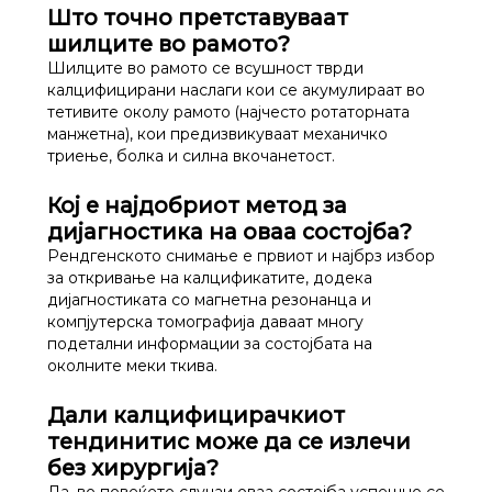
Што точно претставуваат
шилците во рамото?
Шилците во рамото се всушност тврди
калцифицирани наслаги кои се акумулираат во
тетивите околу рамото (најчесто ротаторната
манжетна), кои предизвикуваат механичко
триење, болка и силна вкочанетост.
Кој е најдобриот метод за
дијагностика на оваа состојба?
Рендгенското снимање е првиот и најбрз избор
за откривање на калцификатите, додека
дијагностиката со магнетна резонанца и
компјутерска томографија даваат многу
подетални информации за состојбата на
околните меки ткива.
Дали калцифицирачкиот
тендинитис може да се излечи
без хирургија?