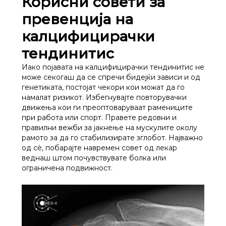
Корисни совети за
превенција на
калцифицирачки
тендинитис
Иако појавата на калцифицирачки тендинитис не
може секогаш да се спречи бидејќи зависи и од
генетиката, постојат чекори кои можат да го
намалат ризикот. Избегнувајте повторувачки
движења кои ги преоптоваруваат рамениците
при работа или спорт. Правете редовни и
правилни вежби за јакнење на мускулите околу
рамото за да го стабилизирате зглобот. Најважно
од сѐ, побарајте навремен совет од лекар
веднаш штом почувствувате болка или
ограничена подвижност.