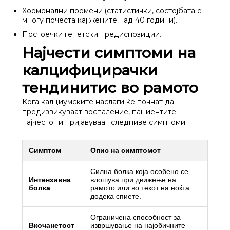
Хормонални промени (статистички, состојбата е
многу почеста кај жените над 40 години).
Постоечки генетски предиспозиции.
Најчести симптоми на
калцифицирачки
тендинитис во рамото
Кога калциумските наслаги ќе почнат да
предизвикуваат воспаление, пациентите
најчесто ги пријавуваат следниве симптоми:
Симптом
Опис на симптомот
Силна болка која особено се
Интензивна
влошува при движење на
болка
рамото или во текот на ноќта
додека спиете.
Ограничена способност за
Вкочанетост
извршување на најобичните