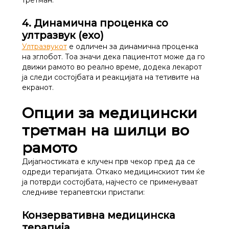
4. Динамична проценка со
ултразвук (ехо)
Ултразвукот
е одличен за динамична проценка
на зглобот. Тоа значи дека пациентот може да го
движи рамото во реално време, додека лекарот
ја следи состојбата и реакцијата на тетивите на
екранот.
Опции за медицински
третман на шилци во
рамото
Дијагностиката е клучен прв чекор пред да се
одреди терапијата. Откако медицинскиот тим ќе
ја потврди состојбата, најчесто се применуваат
следниве терапевтски пристапи:
Конзервативна медицинска
терапија