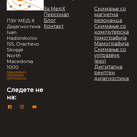
За МедХ
Снимање со
Персонал
магнетна
Блог
резонанца
ПЗУ МЕД-Х
Контакт
Снимање со
Дијагностика
компјутерска
Ivan
томографија
Hadzinikolov
Мамографија
155, Drachevo
Снимање со
Skopje
ултразвук
North
(ехо)
Macedonia
Дигитална
1000
рентген
Види локација
+38976344343
дијагностика
info@medx.mk
Следете не
на: