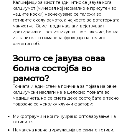
Калцифицирачкиот тендинитис се јавува кога
калциумот (минерал кој нормално е присутен во
нашите коски) неочекувано се таложи во
тетивите околу рамото, а најчесто во ротаторната
манжетна. Овие тврди наслаги дејствуваат
иритирачки и предизвикуваат воспаление, болка
и значително намалена функција на целиот
рамен зглоб.
Зошто се јавува оваа
болна состојба во
рамото?
Точната и единствена причина за појава на овие
калциумски наслаги не е целосно позната во
медицината, но се смета дека состојбата е тесно
поврзана со неколку клучни фактори:
Микротрауми и континуирано оптоварување на
тетивите.
Намалена крвна циркулација во самите тетиви.