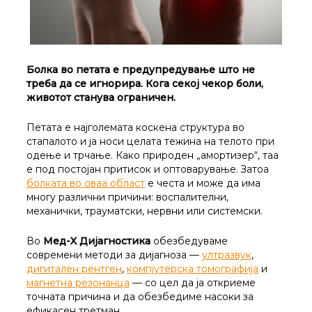
Болка во петата е предупредување што не
треба да се игнорира. Кога секој чекор боли,
животот станува ограничен.
Петата е најголемата коскена структура во
стапалото и ја носи целата тежина на телото при
одење и трчање. Како природен „амортизер“, таа
е под постојан притисок и оптоварување. Затоа
болката во оваа област
е честа и може да има
многу различни причини: воспалителни,
механички, трауматски, нервни или системски.
Во
Мед-X Дијагностика
обезбедуваме
современи методи за дијагноза —
ултразвук
,
дигитален рентген
,
компјутерска томографија
и
магнетна резонанца
— со цел да ја откриеме
точната причина и да обезбедиме насоки за
ефикасен третман.