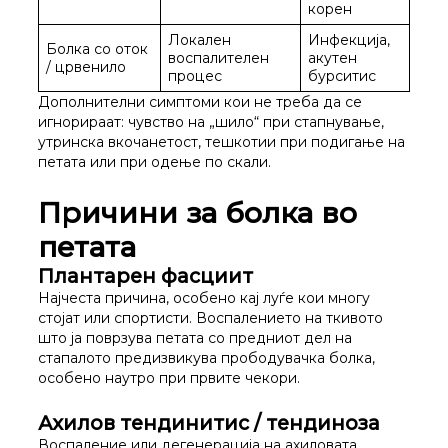
корен
Локален
Инфекција,
Болка со оток
воспалителен
акутен
/ црвенило
процес
бурситис
Дополнителни симптоми кои не треба да се
игнорираат: чувство на „шило“ при стапнување,
утринска вкочанетост, тешкотии при подигање на
петата или при одење по скали.
Причини за болка во
петата
Плантарен фасциит
Најчеста причина, особено кај луѓе кои многу
стојат или спортисти. Воспалението на ткивото
што ја поврзува петата со предниот дел на
стапалото предизвикува прободувачка болка,
особено наутро при првите чекори.
Ахилов тендинитис / тендиноза
Воспаление или дегенерација на ахиловата