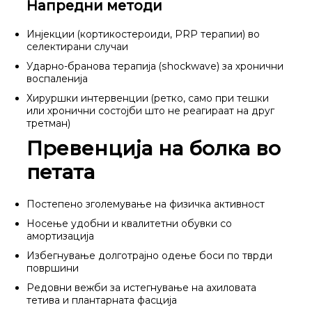
Напредни методи
Инјекции (кортикостероиди, PRP терапии) во
селектирани случаи
Ударно-бранова терапија (shockwave) за хронични
воспаленија
Хируршки интервенции (ретко, само при тешки
или хронични состојби што не реагираат на друг
третман)
Превенција на болка во
петата
Постепено зголемување на физичка активност
Носење удобни и квалитетни обувки со
амортизација
Избегнување долготрајно одење боси по тврди
површини
Редовни вежби за истегнување на ахиловата
тетива и плантарната фасција