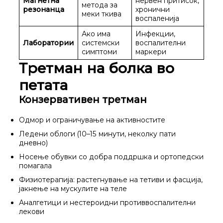
Магнетна
нервен притисок,
метода за
резонанца
хронични
меки ткива
воспаленија
Ако има
Инфекции,
Лаборатории
системски
воспалителни
симптоми
маркери
Третман на болка во
петата
Конзервативен третман
Одмор и ограничување на активностите
Ледени облоги (10–15 минути, неколку пати
дневно)
Носење обувки со добра поддршка и ортопедски
помагала
Физиотерапија: растегнување на тетиви и фасција,
јакнење на мускулите на теле
Аналгетици и нестероидни противвоспалителни
лекови