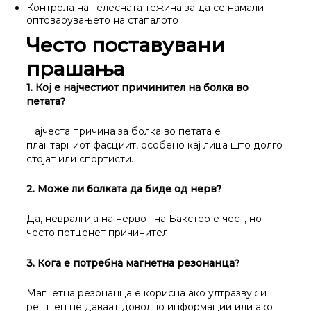
Контрола на телесната тежина за да се намали
оптоварувањето на стапалото
Често поставувани
прашања
1. Кој е најчестиот причинител на болка во
петата?
Најчеста причина за болка во петата е
плантарниот фасциит, особено кај лица што долго
стојат или спортисти.
2. Може ли болката да биде од нерв?
Да, невралгија на нервот на Бакстер е чест, но
често потценет причинител.
3. Кога е потребна магнетна резонанца?
Магнетна резонанца е корисна ако ултразвук и
рентген не даваат доволно информации или ако