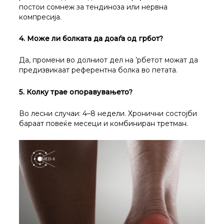
постои сомнеж за тендиноза или нервна
компресија.
4. Може ли болката да доаѓа од грбот?
Да, промени во долниот дел на ’рбетот можат да
предизвикаат референтна болка во петата.
5. Колку трае опоравувањето?
Во лесни случаи: 4–8 недели. Хронични состојби
бараат повеќе месеци и комбиниран третман.