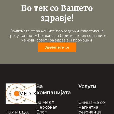
Во тек со Вашето
здравје!
Зачленете се за нашите периодични известувања
преку нашиот Viber канал и бидете во тек со нашите
најнови совети за здравје и промоции.
Зачленете се
За
Услуги
компанијата
За МедХ
Снимање со
Персонал
магнетна
Блог
резонанца
ПЗУ МЕД-Х