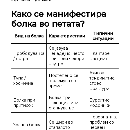
Како се манифестира
болка во петата?
Типични
Вид на болка
Карактеристики
ситуации
Се јавува
Прободувачка
ненадејно, често
Плантарен
/ остра
при први чекори
фасциит
наутро
Ахилов
Постепено се
Тупа /
тендинитис,
зголемува со
хронична
стрес
време
фрактури
Болка при
Болка при
Бурситис,
палпација или
притисок
модринки
стапнување
Невропатија,
Се шири во
проблем со
Зрачна болка
стапалото
нервен