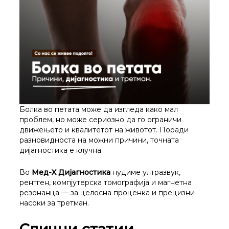
Болка во петата може да изгледа како мал
проблем, но може сериозно да го ограничи
движењето и квалитетот на животот. Поради
разновидноста на можни причини, точната
дијагностика е клучна.
Во
Мед-X Дијагностика
нудиме ултразвук,
рентген, компјутерска томографија и магнетна
резонанца — за целосна проценка и прецизни
насоки за третман.
Слични статии