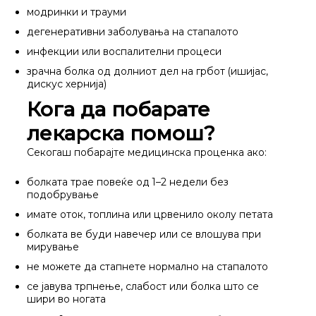
модринки и трауми
дегенеративни заболувања на стапалото
инфекции или воспалителни процеси
зрачна болка од долниот дел на грбот (ишијас,
дискус хернија)
Кога да побарате
лекарска помош?
Секогаш побарајте медицинска проценка ако:
болката трае повеќе од 1–2 недели без
подобрување
имате оток, топлина или црвенило околу петата
болката ве буди навечер или се влошува при
мирување
не можете да стапнете нормално на стапалото
се јавува трпнење, слабост или болка што се
шири во ногата