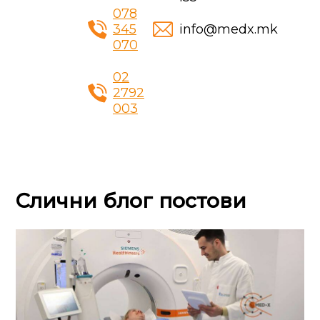
078
345
info@medx.mk
070
02
2792
003
Слични блог постови