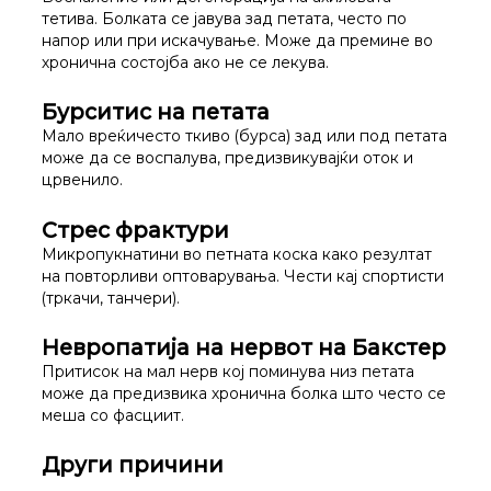
тетива. Болката се јавува зад петата, често по
напор или при искачување. Може да премине во
хронична состојба ако не се лекува.
Бурситис на петата
Мало вреќичесто ткиво (бурса) зад или под петата
може да се воспалува, предизвикувајќи оток и
црвенило.
Стрес фрактури
Микропукнатини во петната коска како резултат
на повторливи оптоварувања. Чести кај спортисти
(тркачи, танчери).
Невропатија на нервот на Бакстер
Притисок на мал нерв кој поминува низ петата
може да предизвика хронична болка што често се
меша со фасциит.
Други причини