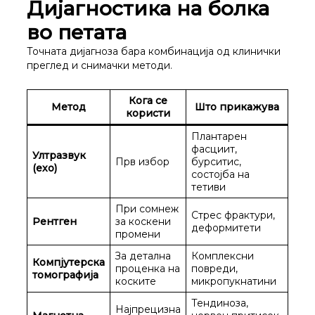
Дијагностика на болка
во петата
Точната дијагноза бара комбинација од клинички
преглед и снимачки методи.
Кога се
Метод
Што прикажува
користи
Плантарен
фасциит,
Ултразвук
Прв избор
бурситис,
(ехо)
состојба на
тетиви
При сомнеж
Стрес фрактури,
Рентген
за коскени
деформитети
промени
За детална
Комплексни
Компјутерска
проценка на
повреди,
томографија
коските
микропукнатини
Тендиноза,
Најпрецизна