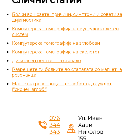
Болки во нозете: причини, симптоми и совети за
дијагностика
Компјутерска томографија на мускулоскелетен
систем
Компјутерска томографија на зглобови
Компјутерска томографија на скелетот
Дигитален рентген на стапало
Разрешете ги болките во стапалата со магнетна
резонанца
Магнетна резонанца на зглобот од глуждот
(“скочен зглоб”)
076
Ул. Иван
344
Хаџи
343
Николов
155