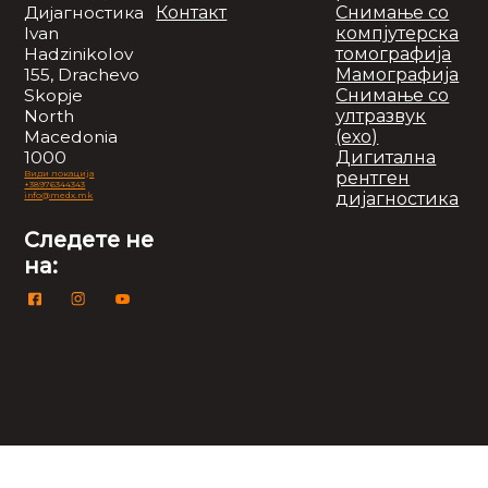
Контакт
Снимање со
Дијагностика
компјутерска
Ivan
томографија
Hadzinikolov
Мамографија
155, Drachevo
Снимање со
Skopje
ултразвук
North
(ехо)
Macedonia
Дигитална
1000
рентген
Види локација
+38976344343
дијагностика
info@medx.mk
Следете не
на: