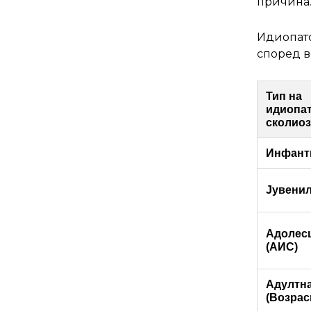
причина
Идиопатс
според в
Тип на
идиопат
сколиоз
Инфант
Јувени
Адолес
(АИС)
Адултн
(Возрас