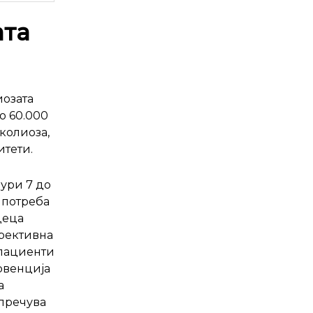
ата
озата
о 60.000
колиоза,
итети.
дури 7 до
 потреба
деца
орективна
 пациенти
рвенција
а
пречува