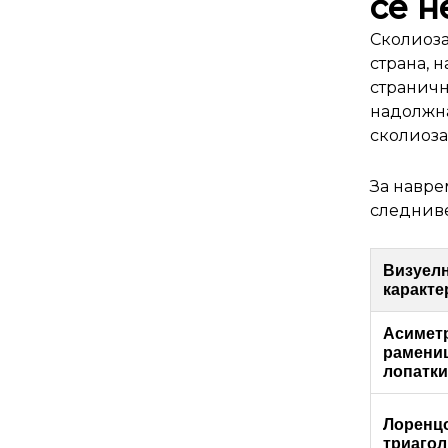
се н
Сколиоза
страна, н
страничн
надолжна
сколиоза
За навре
следниве
Визуел
каракте
Асиметр
рамени
лопатки
Лоренц
триагол