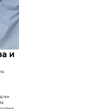
за и
та
ндген
За
 додека