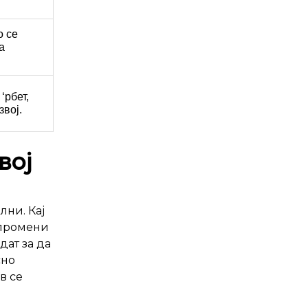
о се
а
‘рбет,
звој.
вој
ни. Кај
 промени
дат за да
сно
в се