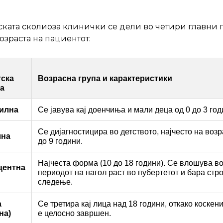
.
ката сколиоза клинички се дели во четири главни 
озраста на пациентот:
ска
Возрасна група и карактеристики
а
илна
Се јавува кај доенчиња и мали деца од 0 до 3 год
Се дијагностицира во детството, најчесто на возр
лна
до 9 години.
Најчеста форма (10 до 18 години). Се влошува в
центна
периодот на нагол раст во пубертетот и бара стр
следење.
а
Се третира кај лица над 18 години, откако коскен
на)
е целосно завршен.