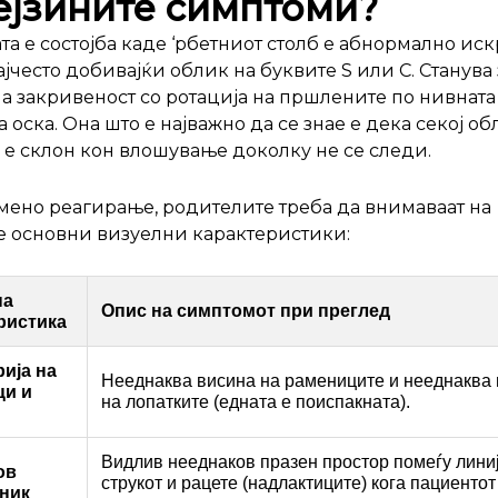
ејзините симптоми?
та е состојба каде ‘рбетниот столб е абнормално ис
ајчесто добивајќи облик на буквите Ѕ или С. Станува 
а закривеност со ротација на пршлените по нивната
 оска. Она што е најважно да се знае е дека секој об
 е склон кон влошување доколку не се следи.
мено реагирање, родителите треба да внимаваат на
 основни визуелни карактеристики:
на
Опис на симптомот при преглед
ристика
ија на
Нееднаква висина на рамениците и нееднаква
ци и
на лопатките (едната е поиспакната).
Видлив нееднаков празен простор помеѓу линиј
ов
струкот и рацете (надлактиците) кога пациентот
ник