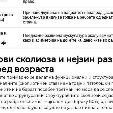
право.
При наведнување на пациентот нанапред, јасн
 грпка
забележува видлива грпка на ребрата од еднат
а)
страна.
а и
Нееднакво развиена мускулатура околу самиот 
како и асиметрија на дојките кај девојките во ра
ија
ви сколиоза и нејзин раз
ед возраста
те примарно се делат на функционални и структурал
алните (сколиотичен став) нема трајни патолошки
ните и не бараат посебен третман, но мора да се сле
нат во структурални. Структуралните сколиози се ја
на рендген снимка. Најголем дел (преку 80%) од ни
ски
, односно науката сѐ уште не ја знае нивната точна