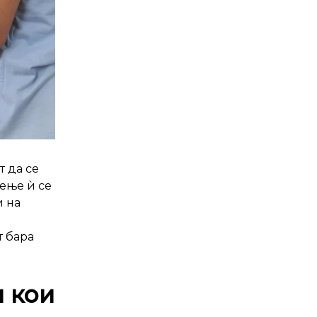
 да се
чење ѝ се
и на
т бара
и кои