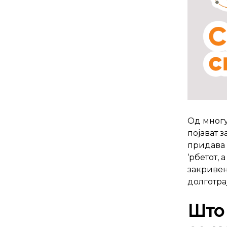
Од многу
појават 
придава
‘рбетот,
закривен
долготра
Што 