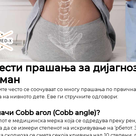
ести прашања за дијагно
тман
те често се соочуваат со многу прашања по првична
а на нивното дете. Еве ги стручните одговори:
ачи Cobb агол (Cobb angle)?
лот е медицинска мерка која се одредува преку ре
а да се измери степенот на искривување на ‘рбетот. 
а сколиоза се смета секоја кривина над 10 степени,