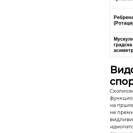
Ребрена
(Ротациј
Мускулн
градска
асиметр
Видо
спор
Сколиози
функцион
на пршле
не преми
видливи 
идиопат