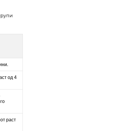
групи
ини.
аст од 4
о
ого
иот раст