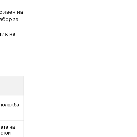
кривен на
збор за
лик на
 положба
ата на
 стои