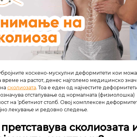
бројните коскено-мускулни деформитети кои можат
за време на растот, денес најголемо медицинско зна
 на
сколиозата
. Тоа е еден од најчестите деформитет
 а означува отстапување од нормалната (физиолошка)
ост на ‘рбетниот столб. Овој комплексен деформите
јно лекување и редовно следење.
претставува сколиозата 