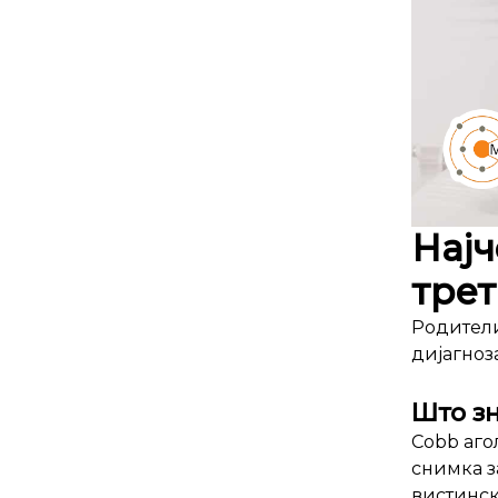
Најч
тре
Родители
дијагноз
Што зн
Cobb аго
снимка з
вистинск