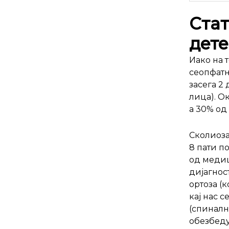
Стат
дете
Иако на 
сеопфатн
засега 2
лица). О
а 30% од
Сколиозат
8 пати п
од медиц
дијагнос
ортоза (
кај нас 
(спиналн
обезбеду