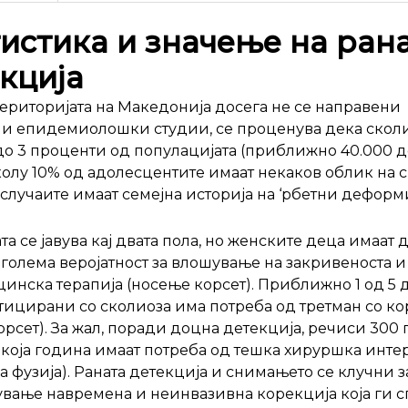
истика и значење на ран
кција
територијата на Македонија досега не се направени
и епидемиолошки студии, се проценува дека сколи
 до 3 проценти од популацијата (приближно 40.000 д
колу 10% од адолесцентите имаат некаков облик на с
 случаите имаат семејна историја на ‘рбетни деформ
а се јавува кај двата пола, но женските деца имаат 
оголема веројатност за влошување на закривеноста и
инска терапија (носење корсет). Приближно 1 од 5 
тицирани со сколиоза има потреба од третман со к
корсет). За жал, поради доцна детекција, речиси 300
секоја година имаат потреба од тешка хируршка инте
а фузија). Раната детекција и снимањето се клучни з
вање навремена и неинвазивна корекција која ги с