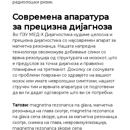
радиолошки ризик.
Современа апаратура
за прецизна дијагноза
Во ПЗУ МЕД-Х Дијагностика нудиме целосна и
прецизна дијагностика со најсовремен апарат за
магнетна резонанца. Нашата напредна
технологија овозможува добивање слики со
врвна резолуција од структурата на мозокот, што
е предуслов за точна дијагноза и правилно
планирање на третманот. Доколку се соочувате
со проблеми поврзани со здравјето на вашиот
мозок или имате невролошки симптоми, нашиот
стручен тим и врвната апаратура се подготвени
да ви ги дадат одговорите што ви се потребни.
Тагови:
magnetna rezonanca na glava, магнетна
резонанца на глава скопје, magnetna rezonanca
na glava cena skopje, цена за магнетна резонанца
скопје, снимка на глава, невровизуелизација,
magnetna rezonanca skopje cena