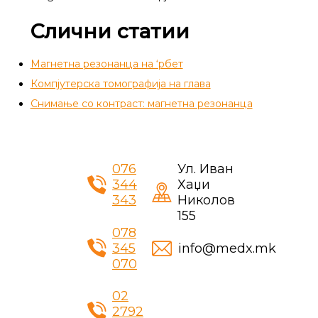
Слични статии
Магнетна резонанца на ‘рбет
Компјутерска томографија на глава
Снимање со контраст: магнетна резонанца
076
Ул. Иван
344
Хаџи
343
Николов
155
078
345
info@medx.mk
070
02
2792