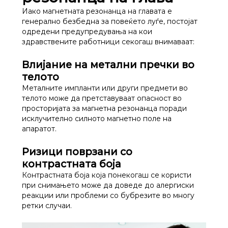
Иако магнетната резонанца на главата е
генерално безбедна за повеќето луѓе, постојат
одредени предупредувања на кои
здравствените работници секогаш внимаваат:
Влијание на метални пречки во
телото
Металните импланти или други предмети во
телото може да претставуваат опасност во
просторијата за магнетна резонанца поради
исклучително силното магнетно поле на
апаратот.
Ризици поврзани со
контрастната боја
Контрастната боја која понекогаш се користи
при снимањето може да доведе до алергиски
реакции или проблеми со бубрезите во многу
ретки случаи.