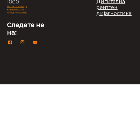
Дигитална
1000
рентген
Види локација
+38976344343
дијагностика
info@medx.mk
Следете не
на: