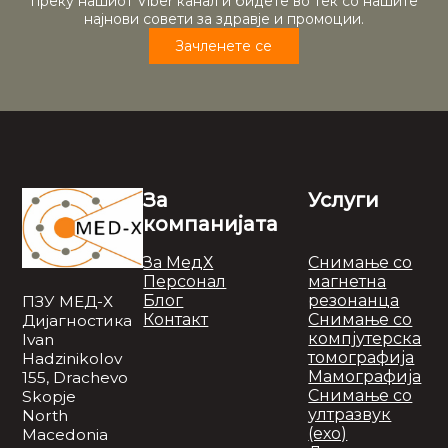
преку нашиот Viber канал и бидете во тек со нашите
најнови совети за здравје и промоции.
Зачленете се
За
Услуги
компанијата
За МедХ
Снимање со
Персонал
магнетна
Блог
резонанца
ПЗУ МЕД-Х
Контакт
Снимање со
Дијагностика
компјутерска
Ivan
томографија
Hadzinikolov
Мамографија
155, Drachevo
Снимање со
Skopje
ултразвук
North
(ехо)
Macedonia