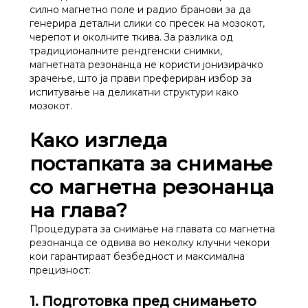
силно магнетно поле и радио бранови за да
генерира детални слики со пресек на мозокот,
черепот и околните ткива. За разлика од
традиционалните рендгенски снимки,
магнетната резонанца не користи јонизирачко
зрачење, што ја прави префериран избор за
испитување на деликатни структури како
мозокот.
Како изгледа
постапката за снимање
со магнетна резонанца
на глава?
Процедурата за снимање на главата со магнетна
резонанца се одвива во неколку клучни чекори
кои гарантираат безбедност и максимална
прецизност:
1. Подготовка пред снимањето