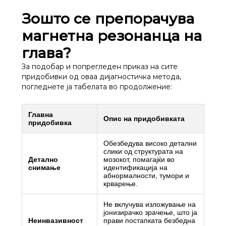
Зошто се препорачува
магнетна резонанца на
глава?
За подобар и попрегледен приказ на сите
придобивки од оваа дијагностичка метода,
погледнете ја табелата во продолжение:
Главна
Опис на придобивката
придобивка
Обезбедува високо детални
слики од структурата на
Детално
мозокот, помагајќи во
снимање
идентификација на
абнормалности, тумори и
крварење.
Не вклучува изложување на
јонизирачко зрачење, што ја
Неинвазивност
прави постапката безбедна