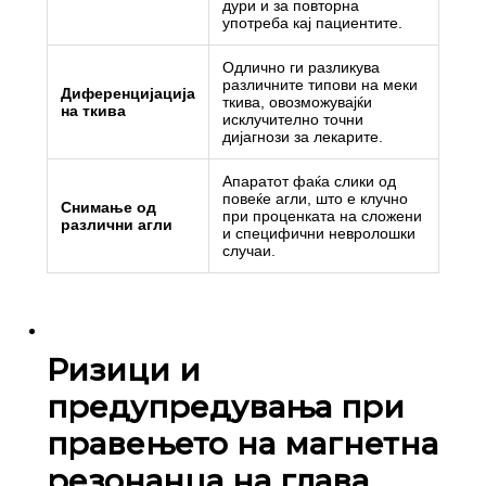
дури и за повторна
употреба кај пациентите.
Одлично ги разликува
различните типови на меки
Диференцијација
ткива, овозможувајќи
на ткива
исклучително точни
дијагнози за лекарите.
Апаратот фаќа слики од
повеќе агли, што е клучно
Снимање од
при проценката на сложени
различни агли
и специфични невролошки
случаи.
Ризици и
предупредувања при
правењето на магнетна
резонанца на глава