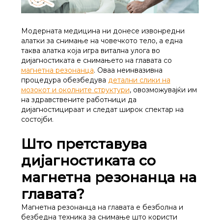
Модерната медицина ни донесе извонредни
алатки за снимање на човечкото тело, а една
таква алатка која игра витална улога во
дијагностиката е снимањето на главата со
магнетна резонанца
. Оваа неинвазивна
процедура обезбедува
детални слики на
мозокот и околните структури
, овозможувајќи им
на здравствените работници да
дијагностицираат и следат широк спектар на
состојби.
Што претставува
дијагностиката со
магнетна резонанца на
главата?
Магнетна резонанца на главата е безболна и
безбедна техника за снимање што користи