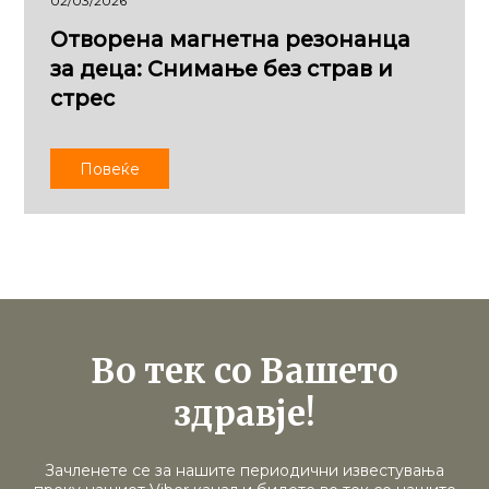
02/03/2026
Отворена магнетна резонанца
за деца: Снимање без страв и
стрес
Повеќе
Во тек со Вашето
здравје!
Зачленете се за нашите периодични известувања