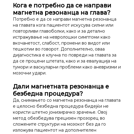
Кога е потребно да се направи
магнетна резонанца на глава?
Потребно е да се направи магнетна резонанца
на главата кога пациентот искусува силни или
повторливи главоболки, како и за детално
истражување на невролошки симптоми како
вкочанетост, слабост, промени во видот или
тешкотии во говорот. Дополнително, оваа
дијагностика е клучна по повреди на главата за
да се процени штетата, како и за евалуација на
тумори и васкуларни проблеми како аневризми и
мозочни удари.
Дали магнетната резонанца е
безбедна процедура?
Да, снимањето со магнетна резонанца на главата
е целосно безбедна процедура бидејќи не
користи штетно јонизирачко зрачење. Овој
метод обезбедува прецизен прозорец во
сложените структури на мозокот без да го
изложува пациентот на дополнителен