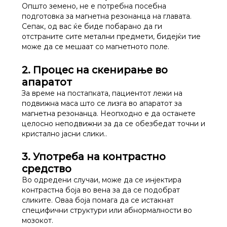
Општо земено, не е потребна посебна
подготовка за магнетна резонанца на главата.
Сепак, од вас ќе биде побарано да ги
отстраните сите метални предмети, бидејќи тие
може да се мешаат со магнетното поле.
2. Процес на скенирање во
апаратот
За време на постапката, пациентот лежи на
подвижна маса што се лизга во апаратот за
магнетна резонанца. Неопходно е да останете
целосно неподвижни за да се обезбедат точни и
кристално јасни слики..
3. Употреба на контрастно
средство
Во одредени случаи, може да се инјектира
контрастна боја во вена за да се подобрат
сликите. Оваа боја помага да се истакнат
специфични структури или абнормалности во
мозокот.